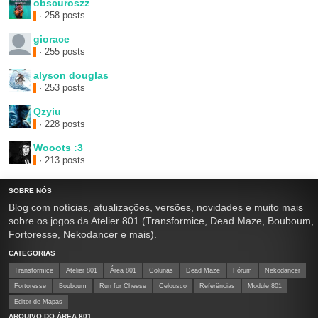
obscuroszz
· 258 posts
giorace
· 255 posts
alyson douglas
· 253 posts
Qzyiu
· 228 posts
Wooots :3
· 213 posts
SOBRE NÓS
Blog com notícias, atualizações, versões, novidades e muito mais
sobre os jogos da Atelier 801 (Transformice, Dead Maze, Bouboum,
Fortoresse, Nekodancer e mais).
CATEGORIAS
Transformice
Atelier 801
Área 801
Colunas
Dead Maze
Fórum
Nekodancer
Fortoresse
Bouboum
Run for Cheese
Celousco
Referências
Module 801
Editor de Mapas
ARQUIVO DO ÁREA 801