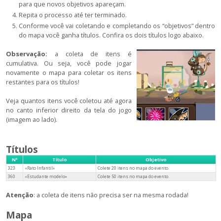
para que novos objetivos apareçam.
Repita o processo até ter terminado.
Conforme você vai coletando e completando os “objetivos” dentro
do mapa você ganha títulos. Confira os dois títulos logo abaixo.
Observação:
a coleta de itens é
cumulativa. Ou seja, você pode jogar
novamente o mapa para coletar os itens
restantes para os títulos!
Veja quantos itens você coletou até agora
no canto inferior direito da tela do jogo
(imagem ao lado).
Títulos
Nº
Título
Objetivo
323
«Rato Infantil»
Colete 20 itens no mapa do evento.
360
«Estudante modelo»
Colete 50 itens no mapa do evento.
Atenção
: a coleta de itens não precisa ser na mesma rodada!
Mapa