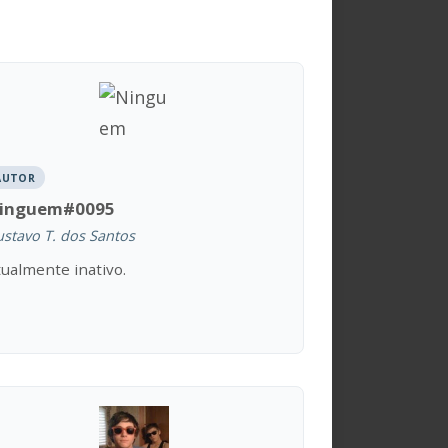
AUTOR
inguem#0095
stavo T. dos Santos
ualmente inativo.