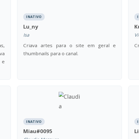
INATIVO
Lu_ny
K
Isa
Vi
s,
Criava artes para o site em geral e
Cr
ava
thumbnails para o canal.
 e
INATIVO
Miau#0095
L