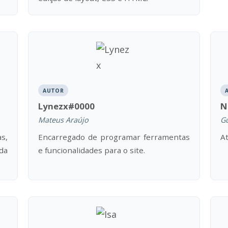
AUTOR
Lynezx#0000
N
Mateus Araújo
Gu
s,
Encarregado de programar ferramentas
At
 da
e funcionalidades para o site.