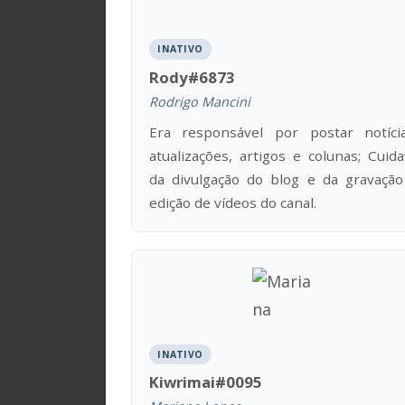
INATIVO
Rody#6873
Rodrigo Mancini
Era responsável por postar notícia
atualizações, artigos e colunas; Cuid
da divulgação do blog e da gravação
edição de vídeos do canal.
INATIVO
Kiwrimai#0095