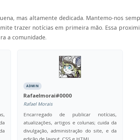
uena, mas altamente dedicada. Mantemo-nos semp
ermite trazer notícias em primeira mão. Essa proxi
ara a comunidade.
ADMIN
Rafaelmorai#0000
Rafael Morais
s,
Encarregado de publicar notícias,
 da
atualizações, artigos e colunas; cuida da
da
divulgação, administração do site, e da
edição de layout, CSS e HTML.