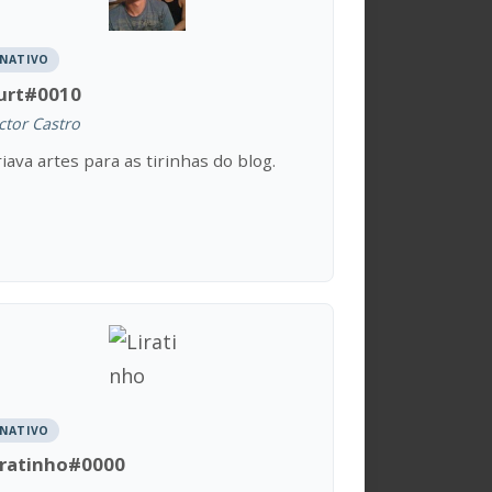
INATIVO
urt#0010
ctor Castro
iava artes para as tirinhas do blog.
INATIVO
iratinho#0000