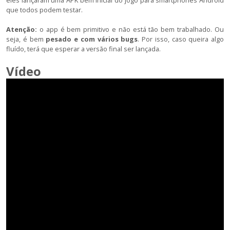
eles lançaram uma APK bem inicial do jogo para smartphones Android
que todos podem testar.
Atenção:
o app é bem primitivo e não está tão bem trabalhado. Ou
seja, é bem
pesado e com vários bugs
. Por isso, caso queira algo
fluído, terá que esperar a versão final ser lançada.
Vídeo