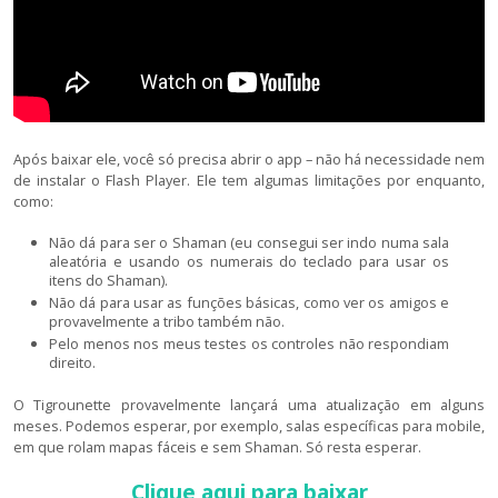
Após baixar ele, você só precisa abrir o app – não há necessidade nem
de instalar o Flash Player. Ele tem algumas limitações por enquanto,
como:
Não dá para ser o Shaman (eu consegui ser indo numa sala
aleatória e usando os numerais do teclado para usar os
itens do Shaman).
Não dá para usar as funções básicas, como ver os amigos e
provavelmente a tribo também não.
Pelo menos nos meus testes os controles não respondiam
direito.
O Tigrounette provavelmente lançará uma atualização em alguns
meses. Podemos esperar, por exemplo, salas específicas para mobile,
em que rolam mapas fáceis e sem Shaman. Só resta esperar.
Clique aqui para baixar