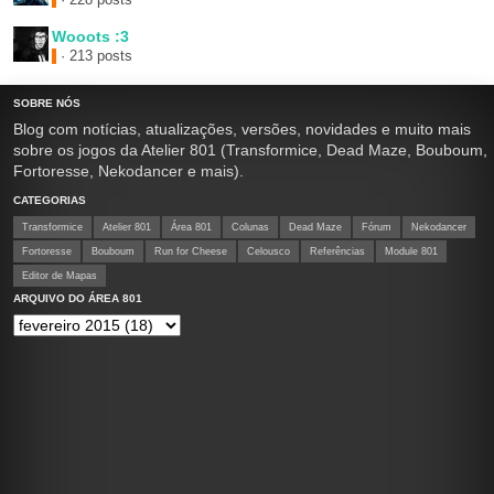
Wooots :3
· 213 posts
SOBRE NÓS
Blog com notícias, atualizações, versões, novidades e muito mais
sobre os jogos da Atelier 801 (Transformice, Dead Maze, Bouboum,
Fortoresse, Nekodancer e mais).
CATEGORIAS
Transformice
Atelier 801
Área 801
Colunas
Dead Maze
Fórum
Nekodancer
Fortoresse
Bouboum
Run for Cheese
Celousco
Referências
Module 801
Editor de Mapas
ARQUIVO DO ÁREA 801