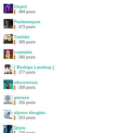
Chyri1
· 484 posts
Paulmarques
· 473 posts
Tonhão
· 365 posts
Luanaria
· 340 posts
[ Rodrigo Laudrup ]
· 277 posts
obscuroszz
· 258 posts
giorace
· 255 posts
alyson douglas
· 253 posts
Qzyiu
· 228 posts