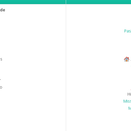
ade
Pas
es
r
o
Hi
Mis
M