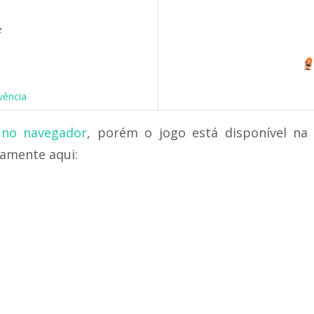
e
vência
no navegador
, porém o jogo está disponível n
tamente aqui: