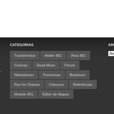
CATEGORIAS
AR
Transformice
Atelier 801
Área 801
Colunas
Dead Maze
Fórum
.
Nekodancer
Fortoresse
Bouboum
Run for Cheese
Celousco
Referências
Module 801
Editor de Mapas