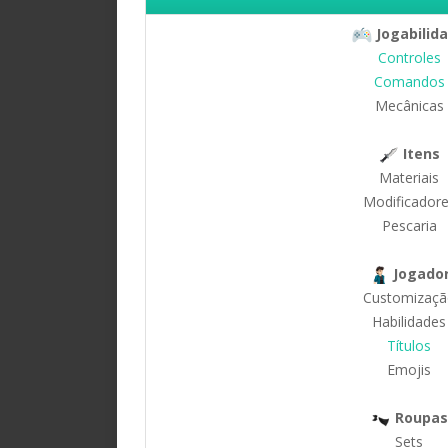
Jogabilid
Controles
Comandos
Mecânicas
Itens
Materiais
Modificador
Pescaria
Jogado
Customizaçã
Habilidades
Títulos
Emojis
Roupas
Sets