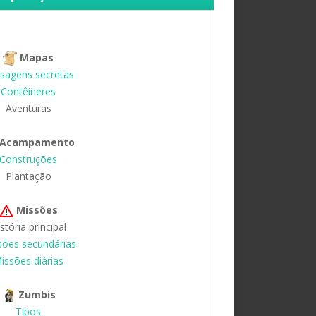
Mapas
sagens secretas
Contêineres
Aventuras
Acampamento
Construções
Plantação
Missões
stória principal
sões secundárias
issões diárias
Zumbis
Tipos