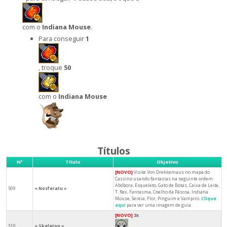
com o
Indiana Mouse
.
Para conseguir
1
, troque
50
com o
Indiana Mouse
Títulos
Nº
Título
Objetivo
[NOVO]
Visite Von Drekkemaus no mapa do
Cassino usando fantasias na seguinte ordem:
Abóbora, Esqueleto, Gato de Botas, Caixa de Leite,
509
« Nosferatu »
T. Rex, Fantasma, Coelho da Páscoa, Indiana
Mouse, Sereia, Flor, Pinguim e Vampiro.
Clique
aqui
para ver uma imagem de guia.
[NOVO]
3x
510
« Skeleton »