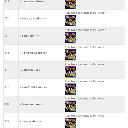
347
« Caça-Vampiros »
Abra baús do evento de Halloween
302
« Suco de Abóbora »
Abra baús do evento de Halloween
301
« Bombom *-* »
Abra baús do evento de Halloween
344
« Torta de Abóbora »
Abra baús do evento de Halloween
371
« Voldemouse »
Abra baús do evento de Halloween
307
« Von Drekkemaus »
Abra baús do evento de Halloween
300
« Frankenmaus »
Abra baús do evento de Halloween
343
« Gasparzinho »