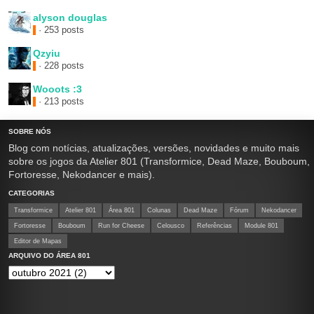
alyson douglas
· 253 posts
Qzyiu
· 228 posts
Wooots :3
· 213 posts
SOBRE NÓS
Blog com notícias, atualizações, versões, novidades e muito mais
sobre os jogos da Atelier 801 (Transformice, Dead Maze, Bouboum,
Fortoresse, Nekodancer e mais).
CATEGORIAS
Transformice
Atelier 801
Área 801
Colunas
Dead Maze
Fórum
Nekodancer
Fortoresse
Bouboum
Run for Cheese
Celousco
Referências
Module 801
Editor de Mapas
ARQUIVO DO ÁREA 801