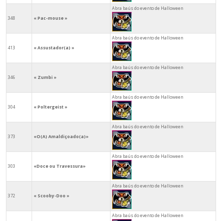
Abra baús do evento de Halloween
348
« Pac-mouse »
Abra baús do evento de Halloween
413
« Assustador(a) »
Abra baús do evento de Halloween
346
« Zumbi »
Abra baús do evento de Halloween
304
« Poltergeist »
Abra baús do evento de Halloween
373
«O(A) Amaldiçoado(a)»
Abra baús do evento de Halloween
303
«Doce ou Travessura»
Abra baús do evento de Halloween
372
« Scooby-Doo »
Abra baús do evento de Halloween