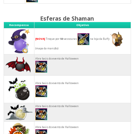
Esferas de Shaman
Recompensa
Objetivo
[NOVA]
Troque por
50
vassouras
na loja da Buffy
(mapa da mansão)
Abra baús do evento de Halloween
Abra baús do evento de Halloween
Abra baús do evento de Halloween
Abra baús do evento de Halloween