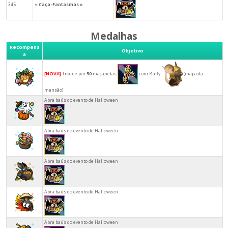
345
« Caça-Fantasmas »
Medalhas
Recompens
Objetivo
a
[NOVA]
Troque por
50
maçanetas
com Buffy
(mapa da
mansão)
Abra baús do evento de Halloween
Abra baús do evento de Halloween
Abra baús do evento de Halloween
Abra baús do evento de Halloween
Abra baús do evento de Halloween