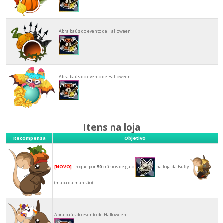
Abra baús do evento de Halloween
Abra baús do evento de Halloween
Itens na loja
Recompensa
Objetivo
[NOVO]
Troque por
50
crânios de gato
na loja da Buffy
(mapa da mansão)
Abra baús do evento de Halloween