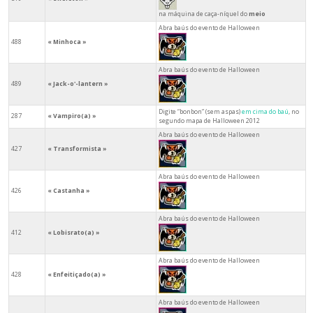
na máquina de caça-níquel do
meio
Abra baús do evento de Halloween
488
« Minhoca »
Abra baús do evento de Halloween
489
« Jack-o'-lantern »
Digite “bonbon” (sem aspas)
em cima do baú
, no
287
« Vampiro(a) »
segundo mapa de Halloween 2012
Abra baús do evento de Halloween
427
« Transformista »
Abra baús do evento de Halloween
426
« Castanha »
Abra baús do evento de Halloween
412
« Lobisrato(a) »
Abra baús do evento de Halloween
428
« Enfeitiçado(a) »
Abra baús do evento de Halloween