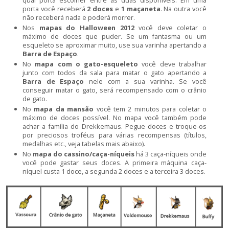
porta você receberá
2 doces
e
1 maçaneta
. Na outra você
não receberá nada e poderá morrer.
Nos
mapas do Halloween 2012
você deve coletar o
máximo de doces que puder. Se um fantasma ou um
esqueleto se aproximar muito, use sua varinha apertando a
Barra de Espaço
.
No
mapa com o gato-esqueleto
você deve trabalhar
junto com todos da sala para matar o gato apertando a
Barra de Espaço
nele com a sua varinha. Se você
conseguir matar o gato, será recompensado com o crânio
de gato.
No
mapa da mansão
você tem 2 minutos para coletar o
máximo de doces possível. No mapa você também pode
achar a família do Drekkemaus. Pegue doces e troque-os
por preciosos troféus para várias recompensas (títulos,
medalhas etc., veja tabelas mais abaixo).
No
mapa do cassino/caça-níqueis
há 3 caça-níqueis onde
você pode gastar seus doces. A primeira máquina caça-
níquel custa 1 doce, a segunda 2 doces e a terceira 3 doces.