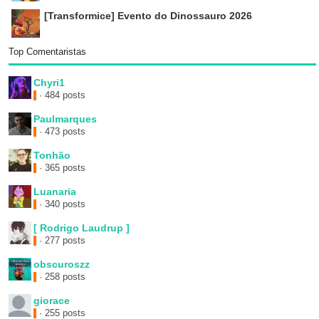
[Transformice] Evento do Dinossauro 2026
Top Comentaristas
Chyri1
· 484 posts
Paulmarques
· 473 posts
Tonhão
· 365 posts
Luanaria
· 340 posts
[ Rodrigo Laudrup ]
· 277 posts
obscuroszz
· 258 posts
giorace
· 255 posts