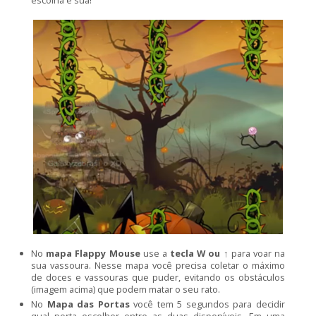
No
mapa Flappy Mouse
use a
tecla W ou ↑
para voar na
sua vassoura. Nesse mapa você precisa coletar o máximo
de doces e vassouras que puder, evitando os obstáculos
(imagem acima) que podem matar o seu rato.
No
Mapa das Portas
você tem 5 segundos para decidir
qual porta escolher entre as duas disponíveis. Em uma