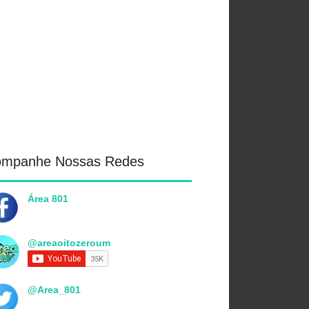
ompanhe Nossas Redes
Área 801
@areaoitozeroum
@Area_801