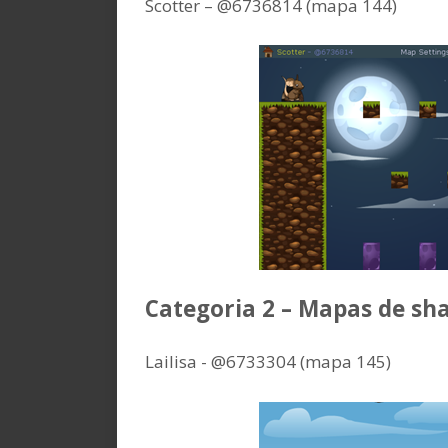
Scotter – @6736814 (mapa 144)
Categoria 2 – Mapas de s
Lailisa - @6733304 (mapa 145)