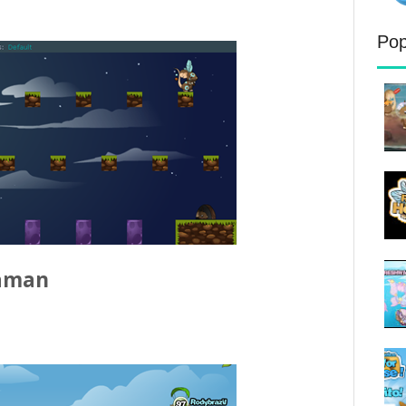
Pop
haman