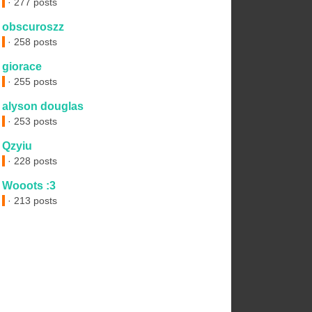
· 277 posts
obscuroszz
· 258 posts
giorace
· 255 posts
alyson douglas
· 253 posts
Qzyiu
· 228 posts
Wooots :3
· 213 posts