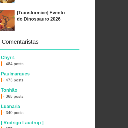
[Transformice] Evento
do Dinossauro 2026
 Comentaristas
Chyri1
· 484 posts
Paulmarques
· 473 posts
Tonhão
· 365 posts
Luanaria
· 340 posts
[ Rodrigo Laudrup ]