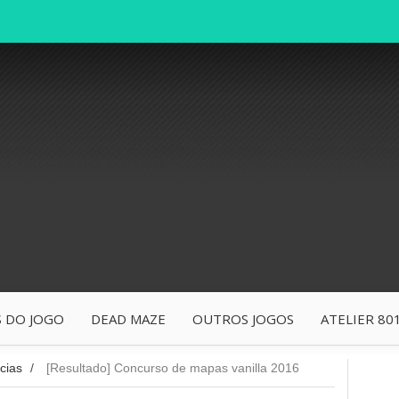
 DO JOGO
DEAD MAZE
OUTROS JOGOS
ATELIER 80
cias
/
[Resultado] Concurso de mapas vanilla 2016