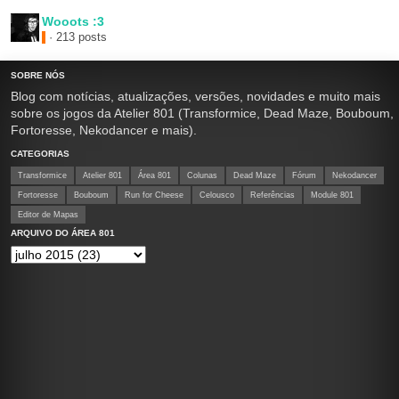
Wooots :3
· 213 posts
SOBRE NÓS
Blog com notícias, atualizações, versões, novidades e muito mais
sobre os jogos da Atelier 801 (Transformice, Dead Maze, Bouboum,
Fortoresse, Nekodancer e mais).
CATEGORIAS
Transformice
Atelier 801
Área 801
Colunas
Dead Maze
Fórum
Nekodancer
Fortoresse
Bouboum
Run for Cheese
Celousco
Referências
Module 801
Editor de Mapas
ARQUIVO DO ÁREA 801