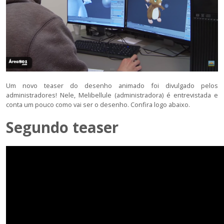
Um novo teaser do desenho animado foi divulgado pelos
administradores! Nele, Melibellule (administradora) é entrevistada e
conta um pouco como vai ser o desenho. Confira logo abaixo.
Segundo teaser