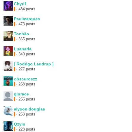
Chyri1
· 484 posts
Paulmarques
· 473 posts
Tonhão
· 365 posts
Luanaria
· 340 posts
[ Rodrigo Laudrup ]
· 277 posts
obscuroszz
· 258 posts
giorace
· 255 posts
alyson douglas
· 253 posts
Qzyiu
· 228 posts