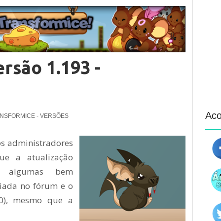
rsão 1.193 -
Ac
NSFORMICE - VERSÕES
os administradores
ue a atualização
e, algumas bem
ciada no fórum e o
/10), mesmo que a