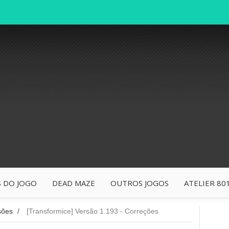
 DO JOGO
DEAD MAZE
OUTROS JOGOS
ATELIER 80
sões
/
[Transformice] Versão 1.193 - Correções