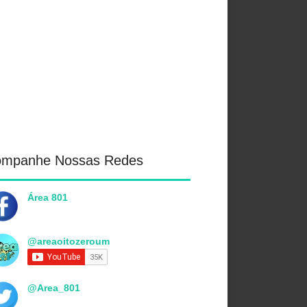
ompanhe Nossas Redes
Área 801
@areaoitozeroum
@Area_801