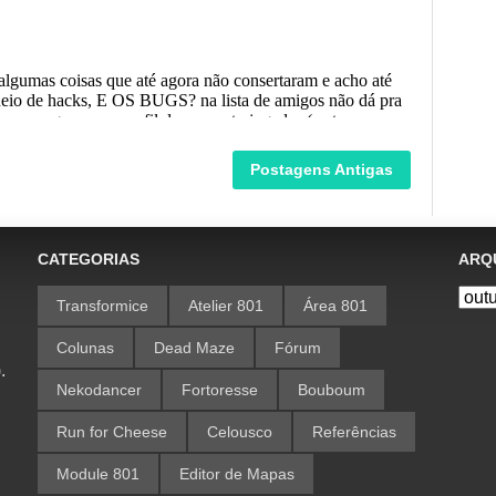
Postagens Antigas
CATEGORIAS
ARQU
Transformice
Atelier 801
Área 801
Colunas
Dead Maze
Fórum
.
Nekodancer
Fortoresse
Bouboum
Run for Cheese
Celousco
Referências
Module 801
Editor de Mapas