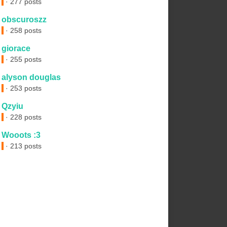
· 277 posts
obscuroszz
· 258 posts
giorace
· 255 posts
alyson douglas
· 253 posts
Qzyiu
· 228 posts
Wooots :3
· 213 posts