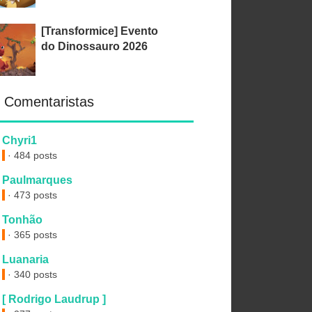
[Transformice] Evento
do Dinossauro 2026
 Comentaristas
Chyri1
· 484 posts
Paulmarques
· 473 posts
Tonhão
· 365 posts
Luanaria
· 340 posts
[ Rodrigo Laudrup ]