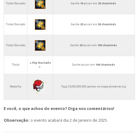
Ticket Dourado
Ganhe
10
ao cair em
25 chaminés.
Ticket Dourado
Ganhe
25
ao cair em
50 chaminés.
Ticket Dourado
Ganhe
25
ao cair em
100 chaminés.
« Flip the Halls
Título
Ganhe ao cair em
100 chaminés
.
»
Medalha
Faça 25,000,000,000 pontos no mapa do evento lua.
E você, o que achou do evento? Diga nos comentários!
Observação:
o evento acabará dia 2 de Janeiro de 2025.