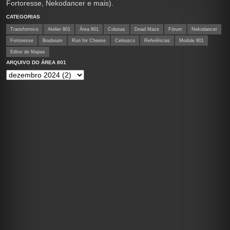
Fortoresse, Nekodancer e mais).
CATEGORIAS
Transformice
Atelier 801
Área 801
Colunas
Dead Maze
Fórum
Nekodancer
Fortoresse
Bouboum
Run for Cheese
Celousco
Referências
Module 801
Editor de Mapas
ARQUIVO DO ÁREA 801