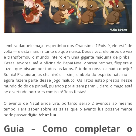
Lembra daquele mago espertinho dos Chaostmas? Pois é, ele está de
volta — e está mais irritante do que nunca. Dessa vez, ele pirou de vez
e transformou o mundo inteiro em uma gigante máquina de pinball!
Casas, árvores, até a oficina do Papai Noel viraram rampas, flippers e
luzes que piscam por todos os lados. E todo o nosso amado queijo?
Sumiu! Pra piorar, as chaminés — sim, símbolo do espírito natalino —
agora fazem parte desse jogo maluco. Os ratos estão presos nesse
mundo doido de pinball, pulando por aí sem parar. E claro, o mago está
se divertindo horrores com isso! Boas festas!
O evento de Natal ainda virá, portanto serão 2 eventos ao mesmo
tempo! Para saber sobre as salas que o evento lua possivelmente
pode passar digite
/chat lua
Guia – Como completar o