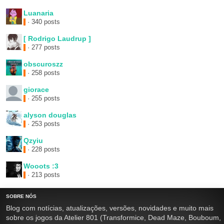
Luanaria
· 340 posts
[ Rodrigo Laudrup ]
· 277 posts
obscuroszz
· 258 posts
giorace
· 255 posts
alyson douglas
· 253 posts
Qzyiu
· 228 posts
Wooots :3
· 213 posts
SOBRE NÓS
Blog com notícias, atualizações, versões, novidades e muito mais
sobre os jogos da Atelier 801 (Transformice, Dead Maze, Bouboum,