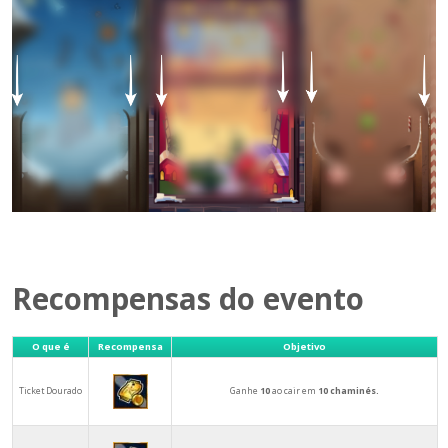
Recompensas do evento
O que é
Recompensa
Objetivo
Ticket Dourado
Ganhe
10
ao cair em
10 chaminés.