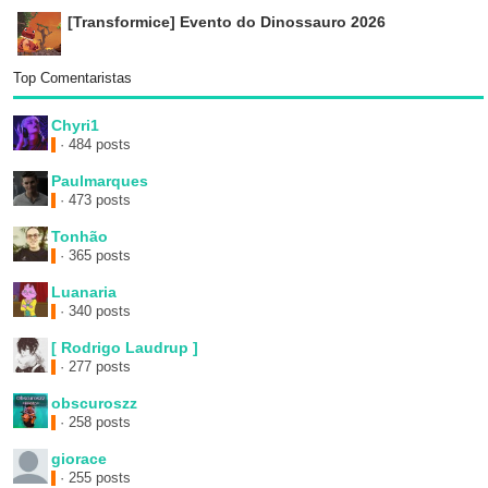
[Transformice] Evento do Dinossauro 2026
Top Comentaristas
Chyri1
· 484 posts
Paulmarques
· 473 posts
Tonhão
· 365 posts
Luanaria
· 340 posts
[ Rodrigo Laudrup ]
· 277 posts
obscuroszz
· 258 posts
giorace
· 255 posts