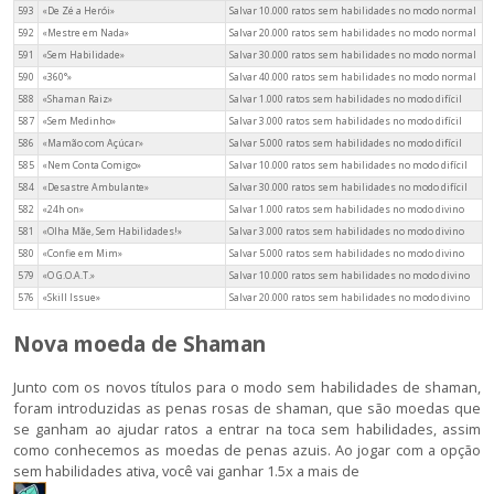
593
«De Zé a Herói»
Salvar 10.000 ratos sem habilidades no modo normal
592
«Mestre em Nada»
Salvar 20.000 ratos sem habilidades no modo normal
591
«Sem Habilidade»
Salvar 30.000 ratos sem habilidades no modo normal
590
«360°»
Salvar 40.000 ratos sem habilidades no modo normal
588
«Shaman Raiz»
Salvar 1.000 ratos sem habilidades no modo difícil
587
«Sem Medinho»
Salvar 3.000 ratos sem habilidades no modo difícil
586
«Mamão com Açúcar»
Salvar 5.000 ratos sem habilidades no modo difícil
585
«Nem Conta Comigo»
Salvar 10.000 ratos sem habilidades no modo difícil
584
«Desastre Ambulante»
Salvar 30.000 ratos sem habilidades no modo difícil
582
«24h on»
Salvar 1.000 ratos sem habilidades no modo divino
581
«Olha Mãe, Sem Habilidades!»
Salvar 3.000 ratos sem habilidades no modo divino
580
«Confie em Mim»
Salvar 5.000 ratos sem habilidades no modo divino
579
«O G.O.A.T.»
Salvar 10.000 ratos sem habilidades no modo divino
576
«Skill Issue»
Salvar 20.000 ratos sem habilidades no modo divino
Nova moeda de Shaman
Junto com os novos títulos para o modo sem habilidades de shaman,
foram introduzidas as penas rosas de shaman, que são moedas que
se ganham ao ajudar ratos a entrar na toca sem habilidades, assim
como conhecemos as moedas de penas azuis. Ao jogar com a opção
sem habilidades ativa, você vai ganhar 1.5x a mais de