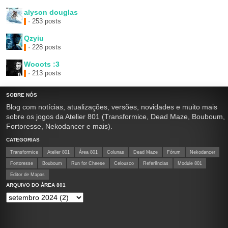
alyson douglas
· 253 posts
Qzyiu
· 228 posts
Wooots :3
· 213 posts
SOBRE NÓS
Blog com notícias, atualizações, versões, novidades e muito mais
sobre os jogos da Atelier 801 (Transformice, Dead Maze, Bouboum,
Fortoresse, Nekodancer e mais).
CATEGORIAS
Transformice
Atelier 801
Área 801
Colunas
Dead Maze
Fórum
Nekodancer
Fortoresse
Bouboum
Run for Cheese
Celousco
Referências
Module 801
Editor de Mapas
ARQUIVO DO ÁREA 801