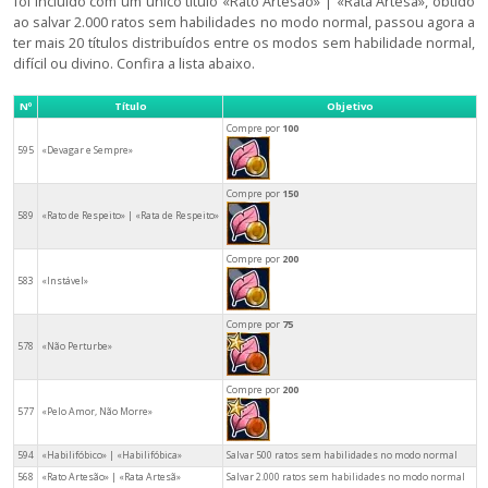
foi incluído com um único título «Rato Artesão» | «Rata Artesã», obtido
ao salvar 2.000 ratos sem habilidades no modo normal, passou agora a
ter mais 20 títulos distribuídos entre os modos sem habilidade normal,
difícil ou divino. Confira a lista abaixo.
Nº
Título
Objetivo
Compre por
100
595
«Devagar e Sempre»
Compre por
150
589
«Rato de Respeito» | «Rata de Respeito»
Compre por
200
583
«Instável»
Compre por
75
578
«Não Perturbe»
Compre por
200
577
«Pelo Amor, Não Morre»
594
«Habilifóbico» | «Habilifóbica»
Salvar 500 ratos sem habilidades no modo normal
568
«Rato Artesão» | «Rata Artesã»
Salvar 2.000 ratos sem habilidades no modo normal