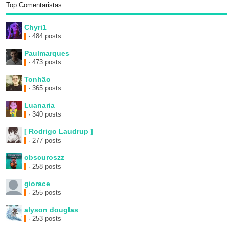
Top Comentaristas
Chyri1
· 484 posts
Paulmarques
· 473 posts
Tonhão
· 365 posts
Luanaria
· 340 posts
[ Rodrigo Laudrup ]
· 277 posts
obscuroszz
· 258 posts
giorace
· 255 posts
alyson douglas
· 253 posts