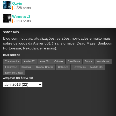
Qzyiu
· 228 posts
Wooots :3
· 213 posts
SOBRE NÓS
Blog com notícias, atualizações, versões, novidades e muito mais
sobre os jogos da Atelier 801 (Transformice, Dead Maze, Bouboum,
Fortoresse, Nekodancer e mais).
CATEGORIAS
Transformice
Atelier 801
Área 801
Colunas
Dead Maze
Fórum
Nekodancer
Fortoresse
Bouboum
Run for Cheese
Celousco
Referências
Module 801
Editor de Mapas
ARQUIVO DO ÁREA 801