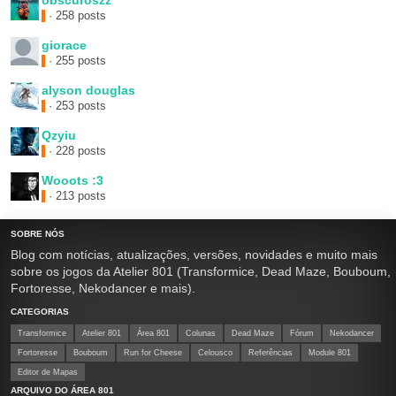
obscuroszz
· 258 posts
giorace
· 255 posts
alyson douglas
· 253 posts
Qzyiu
· 228 posts
Wooots :3
· 213 posts
SOBRE NÓS
Blog com notícias, atualizações, versões, novidades e muito mais
sobre os jogos da Atelier 801 (Transformice, Dead Maze, Bouboum,
Fortoresse, Nekodancer e mais).
CATEGORIAS
Transformice
Atelier 801
Área 801
Colunas
Dead Maze
Fórum
Nekodancer
Fortoresse
Bouboum
Run for Cheese
Celousco
Referências
Module 801
Editor de Mapas
ARQUIVO DO ÁREA 801