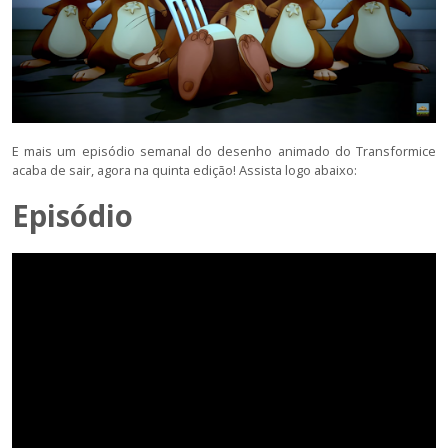
E mais um episódio semanal do desenho animado do Transformice
acaba de sair, agora na quinta edição! Assista logo abaixo:
Episódio