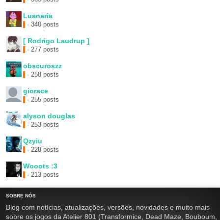
Luanaria
· 340 posts
[ Rodrigo Laudrup ]
· 277 posts
obscuroszz
· 258 posts
giorace
· 255 posts
alyson douglas
· 253 posts
Qzyiu
· 228 posts
Wooots :3
· 213 posts
SOBRE NÓS
Blog com notícias, atualizações, versões, novidades e muito mais
sobre os jogos da Atelier 801 (Transformice, Dead Maze, Bouboum,