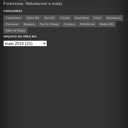
Fortoresse, Nekodancer e mais).
CATEGORIAS
Transformice
Atelier 801
Área 801
Colunas
Dead Maze
Fórum
Nekodancer
Fortoresse
Bouboum
Run for Cheese
Celousco
Referências
Module 801
Editor de Mapas
ARQUIVO DO ÁREA 801